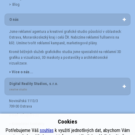
Blog
O nás
Jsme reklamní agentura a kreativní grafické studio působící v oblastech:
Ostrava, Moravskoslezký kraj i celá ČR. Nabizíme reklamní fullservis na
klíč. Umíme tvořit reklamní kampaně, marketingové plány.
Kromě běžných služeb grafického studia jsme specialisté na reklamní 3D
grafiku a vizualizaci, 3D maskoty a postavičky a architektonické
vizualizace.
> Více o nás...
Digital Reality Studios, s.r.o.
creative studio
Novinářská 1113/3
709 00 Ostrava
e-mail:
info@drs.cz
Cookies
> Kompletní kontakty...
Potřebujeme Váš
souhlas
k využití jednotlivých dat, abychom Vám
Zásady ochrany osobních údajů