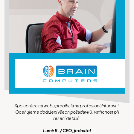
Spolupráce na webu probíhala na profesionální úrovni.
Oceňujeme dodržení všech požadavků i vstřícnost při
řešení detailů.
Lumír K. / CEO, jednatel