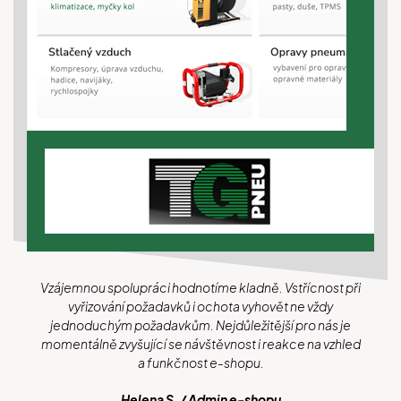
Vzájemnou spolupráci hodnotíme kladně. Vstřícnost při
vyřizování požadavků i ochota vyhovět ne vždy
jednoduchým požadavkům. Nejdůležitější pro nás je
momentálně zvyšující se návštěvnost i reakce na vzhled
a funkčnost e-shopu.
Helena S. / Admin e-shopu