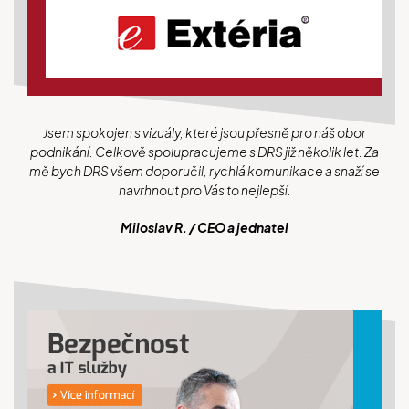
Jsem spokojen s vizuály, které jsou přesně pro náš obor
podnikání. Celkově spolupracujeme s DRS již několik let. Za
mě bych DRS všem doporučil, rychlá komunikace a snaží se
navrhnout pro Vás to nejlepší.
Miloslav R. / CEO a jednatel