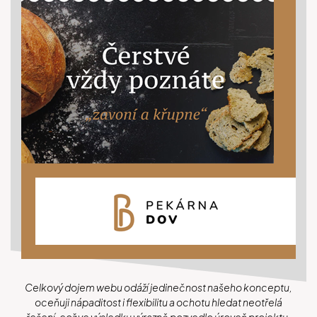
Celkový dojem webu odáží jedinečnost našeho konceptu,
oceňuji nápaditost i flexibilitu a ochotu hledat neotřelá