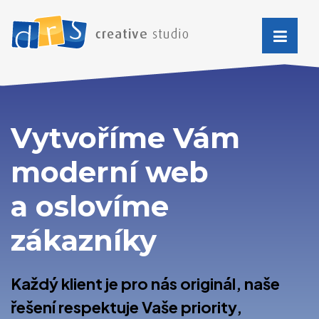
Vytvoříme Vám
moderní web
a oslovíme
zákazníky
Každý klient je pro nás originál, naše
řešení respektuje Vaše priority,