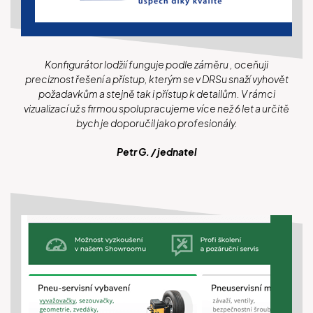
Konfigurátor lodžií funguje podle záměru , oceňuji
preciznost řešení a přístup, kterým se v DRSu snaží vyhovět
požadavkům a stejně tak i přístup k detailům. V rámci
vizualizací už s firmou spolupracujeme více než 6 let a určitě
bych je doporučil jako profesionály.
Petr G. / jednatel