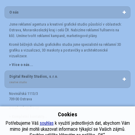
O nás
Jsme reklamní agentura a kreativní grafické studio působící v oblastech:
Ostrava, Moravskoslezký kraj i celá ČR. Nabizíme reklamní fullservis na
klíč. Umíme tvořit reklamní kampaně, marketingové plány.
Kromě běžných služeb grafického studia jsme specialisté na reklamní 3D
grafiku a vizualizaci, 3D maskoty a postavičky a architektonické
vizualizace.
> Více o nás...
Digital Reality Studios, s.r.o.
creative studio
Novinářská 1113/3
709 00 Ostrava
e-mail:
info@drs.cz
Cookies
> Kompletní kontakty...
Potřebujeme Váš
souhlas
k využití jednotlivých dat, abychom Vám
Zásady ochrany osobních údajů
mimo jiné mohli ukazovat informace týkající se Vašich zájmů.
Informace o mimosoudním řešení