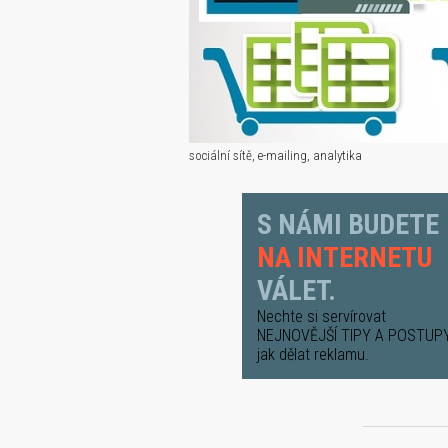
sociální sítě, e-mailing, analytika
S NÁMI BUDETE
NA INTERNETU
VÁLET.
Nechte si servírovat
NEJNOVĚJŠÍ TIPY A POSTUP
jak dělat reklamu.