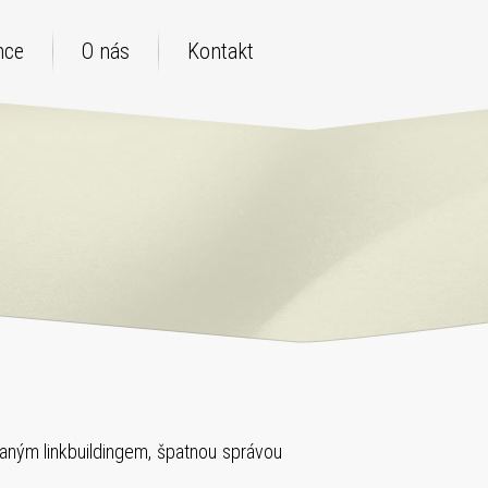
nce
O nás
Kontakt
vaným linkbuildingem, špatnou správou