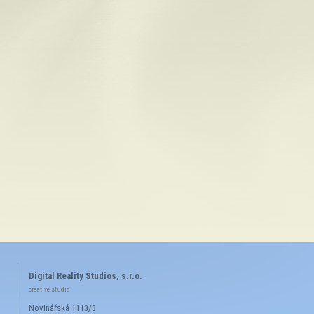
Digital Reality Studios, s.r.o.
creative studio
Novinářská 1113/3