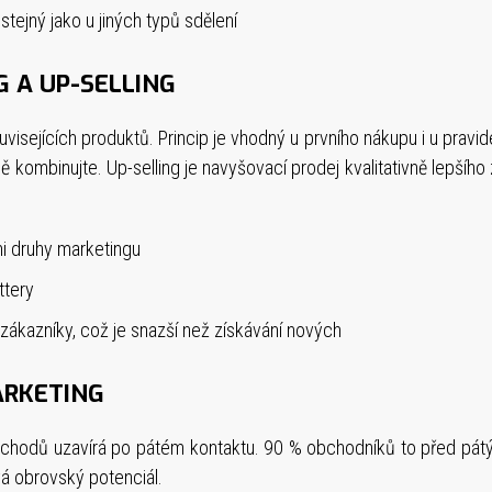
 stejný jako u jiných typů sdělení
G A UP-SELLING
uvisejících produktů. Princip je vhodný u prvního nákupu i u prav
ě kombinujte. Up-selling je navyšovací prodej kvalitativně lepší
i druhy marketingu
ttery
 zákazníky, což je snazší než získávání nových
ARKETING
bchodů uzavírá po pátém kontaktu. 90 % obchodníků to před pá
á obrovský potenciál.