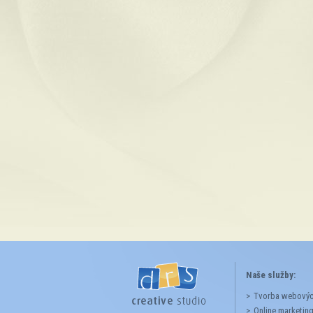
Naše služby:
Tvorba webových
Online marketin