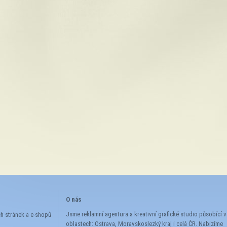
Zaškrtnutím souhlasíte se zpracováním osobních údajů *
O nás
Jsme reklamní agentura a kreativní grafické studio působící v
 stránek a e-shopů
oblastech: Ostrava, Moravskoslezký kraj i celá ČR. Nabizíme
g