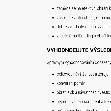
zaměřte se na efektivní sbírání 
zasílejte kvalitní obsah, e-maili
dobře zvládnutý e-mailový marke
zkuste SmartEmailing s obsáhlou
VYHODNOCUJTE VÝSLED
Správným vyhodnocováním dosažených 
celkovou návštěvnost a zdroje 
konverzní poměr
obrat, zisk a návratnost investic
nejprodávanější sortiment a tre
průměrnou hodnotu objednávky