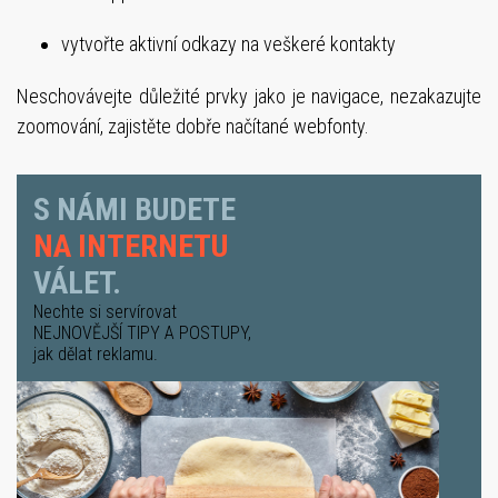
vytvořte aktivní odkazy na veškeré kontakty
Neschovávejte důležité prvky jako je navigace, nezakazujte
zoomování, zajistěte dobře načítané webfonty.
S NÁMI BUDETE
NA INTERNETU
VÁLET.
Nechte si servírovat
NEJNOVĚJŠÍ TIPY A POSTUPY
,
jak dělat reklamu.