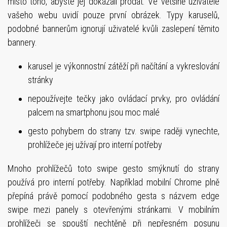
místo toho, abyste jej dokázali prodat. Ve většině uživatelé
vašeho webu uvidí pouze první obrázek. Typy karuselů,
podobné bannerům ignorují uživatelé kvůli zaslepení těmito
bannery.
karusel je výkonnostní zátěží při načítání a vykreslování
stránky
nepoužívejte tečky jako ovládací prvky, pro ovládání
palcem na smartphonu jsou moc malé
gesto pohybem do strany tzv. swipe raději vynechte,
prohlížeče jej užívají pro interní potřeby
Mnoho prohlížečů toto swipe gesto smýknutí do strany
používá pro interní potřeby. Například mobilní Chrome plně
přepíná právě pomocí podobného gesta s názvem edge
swipe mezi panely s otevřenými stránkami. V mobilním
prohlížeči se spouští nechtěně při nepřesném posunu