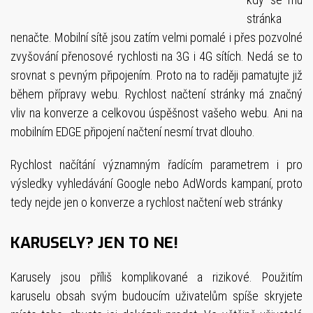
stránka
nenačte. Mobilní sítě jsou zatím velmi pomalé i přes pozvolné
zvyšování přenosové rychlosti na 3G i 4G sítích. Nedá se to
srovnat s pevným připojením. Proto na to raději pamatujte již
během přípravy webu. Rychlost načtení stránky má značný
vliv na konverze a celkovou úspěšnost vašeho webu. Ani na
mobilním EDGE připojení načtení nesmí trvat dlouho.
Rychlost načítání významným řadícím parametrem i pro
výsledky vyhledávání Google nebo AdWords kampaní, proto
tedy nejde jen o konverze a rychlost načtení web stránky
KARUSELY? JEN TO NE!
Karusely jsou příliš komplikované a rizikové. Použitím
karuselu obsah svým budoucím uživatelům spíše skryjete