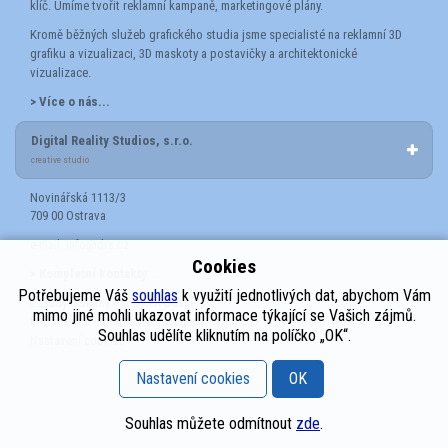
klíč. Umíme tvořit reklamní kampaně, marketingové plány.
Kromě běžných služeb grafického studia jsme specialisté na reklamní 3D
grafiku a vizualizaci, 3D maskoty a postavičky a architektonické
vizualizace.
> Více o nás...
Digital Reality Studios, s.r.o.
creative studio
Novinářská 1113/3
709 00 Ostrava
e-mail:
info@drs.cz
Cookies
> Kompletní kontakty...
Potřebujeme Váš
souhlas
k využití jednotlivých dat, abychom Vám
Zásady ochrany osobních údajů
mimo jiné mohli ukazovat informace týkající se Vašich zájmů.
Informace o mimosoudním řešení
Souhlas udělíte kliknutím na políčko „OK“.
Nastavení cookies
Nastavení cookies
OK
Souhlas můžete odmítnout
zde
.