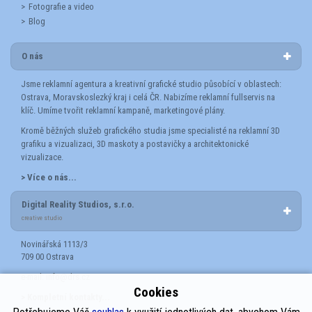
Fotografie a video
Blog
O nás
Jsme reklamní agentura a kreativní grafické studio působící v oblastech:
Ostrava, Moravskoslezký kraj i celá ČR. Nabizíme reklamní fullservis na
klíč. Umíme tvořit reklamní kampaně, marketingové plány.
Kromě běžných služeb grafického studia jsme specialisté na reklamní 3D
grafiku a vizualizaci, 3D maskoty a postavičky a architektonické
vizualizace.
> Více o nás...
Digital Reality Studios, s.r.o.
creative studio
Novinářská 1113/3
709 00 Ostrava
e-mail:
info@drs.cz
Cookies
> Kompletní kontakty...