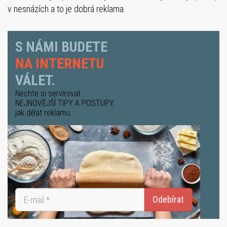
v nesnázích a to je dobrá reklama.
S NÁMI BUDETE
NA INTERNETU
VÁLET.
Nechte si servírovat
NEJNOVĚJŠÍ TIPY A POSTUPY
,
jak dělat reklamu.