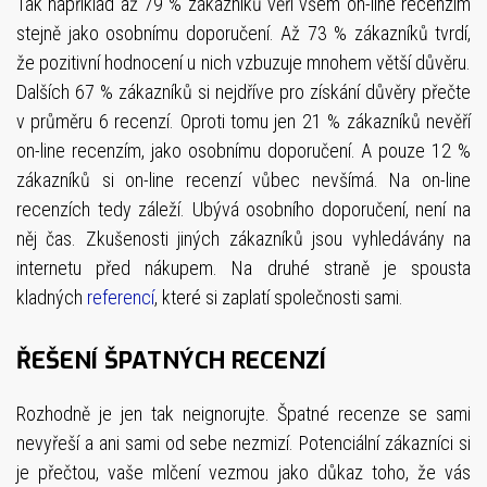
Tak například až 79 % zákazníků věří všem on-line recenzím
stejně jako osobnímu doporučení. Až 73 % zákazníků tvrdí,
že pozitivní hodnocení u nich vzbuzuje mnohem větší důvěru.
Dalších 67 % zákazníků si nejdříve pro získání důvěry přečte
v průměru 6 recenzí. Oproti tomu jen 21 % zákazníků nevěří
on-line recenzím, jako osobnímu doporučení. A pouze 12 %
zákazníků si on-line recenzí vůbec nevšímá. Na on-line
recenzích tedy záleží. Ubývá osobního doporučení, není na
něj čas. Zkušenosti jiných zákazníků jsou vyhledávány na
internetu před nákupem. Na druhé straně je spousta
kladných
referencí
, které si zaplatí společnosti sami.
ŘEŠENÍ ŠPATNÝCH RECENZÍ
Rozhodně je jen tak neignorujte. Špatné recenze se sami
nevyřeší a ani sami od sebe nezmizí. Potenciální zákazníci si
je přečtou, vaše mlčení vezmou jako důkaz toho, že vás