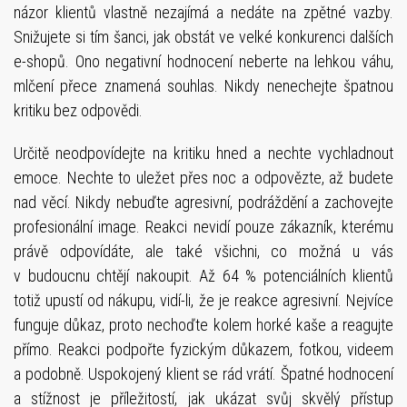
názor klientů vlastně nezajímá a nedáte na zpětné vazby.
Snižujete si tím šanci, jak obstát ve velké konkurenci dalších
e-shopů. Ono negativní hodnocení neberte na lehkou váhu,
mlčení přece znamená souhlas. Nikdy nenechejte špatnou
kritiku bez odpovědi.
Určitě neodpovídejte na kritiku hned a nechte vychladnout
emoce. Nechte to uležet přes noc a odpovězte, až budete
nad věcí. Nikdy nebuďte agresivní, podráždění a zachovejte
profesionální image. Reakci nevidí pouze zákazník, kterému
právě odpovídáte, ale také všichni, co možná u vás
v budoucnu chtějí nakoupit. Až 64 % potenciálních klientů
totiž upustí od nákupu, vidí-li, že je reakce agresivní. Nejvíce
funguje důkaz, proto nechoďte kolem horké kaše a reagujte
přímo. Reakci podpořte fyzickým důkazem, fotkou, videem
a podobně. Uspokojený klient se rád vrátí. Špatné hodnocení
a stížnost je příležitostí, jak ukázat svůj skvělý přístup