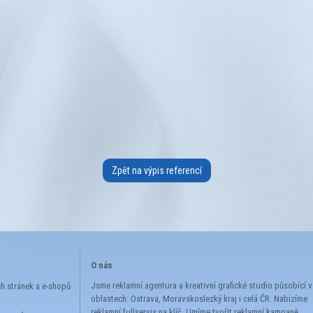
Zpět na výpis referencí
O nás
Jsme reklamní agentura a kreativní grafické studio působící v
 stránek a e-shopů
oblastech: Ostrava, Moravskoslezký kraj i celá ČR. Nabizíme
g
reklamní fullservis na klíč. Umíme tvořit reklamní kampaně,