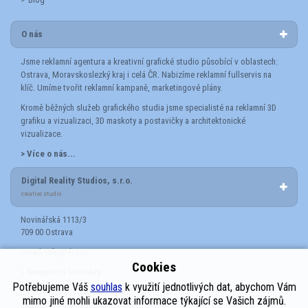
O nás
Jsme reklamní agentura a kreativní grafické studio působící v oblastech:
Ostrava, Moravskoslezký kraj i celá ČR. Nabizíme reklamní fullservis na
klíč. Umíme tvořit reklamní kampaně, marketingové plány.
Kromě běžných služeb grafického studia jsme specialisté na reklamní 3D
grafiku a vizualizaci, 3D maskoty a postavičky a architektonické
vizualizace.
> Více o nás...
Digital Reality Studios, s.r.o.
creative studio
Novinářská 1113/3
709 00 Ostrava
e-mail:
info@drs.cz
Cookies
> Kompletní kontakty...
Potřebujeme Váš
souhlas
k využití jednotlivých dat, abychom Vám
Zásady ochrany osobních údajů
mimo jiné mohli ukazovat informace týkající se Vašich zájmů.
Informace o mimosoudním řešení