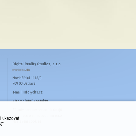
Digital Reality Studios, s.r.o.
creative studio
Novinářská 1113/3
709 00 Ostrava
e-mail:
info@drs.cz
> Kompletní kontakty...
Zásady ochrany osobních údajů
Informace o mimosoudním řešení
i ukazovat
Nastavení cookies
K“.