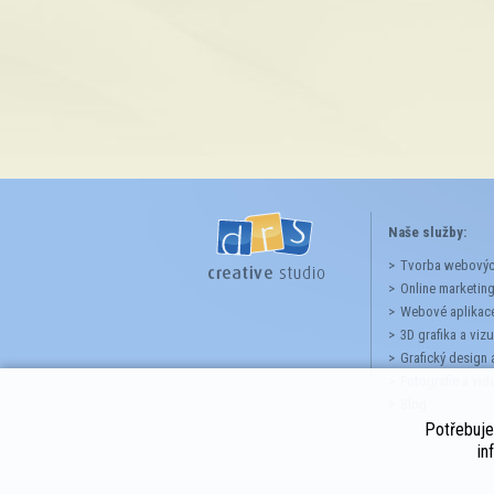
Naše služby:
Tvorba webových
Online marketin
Webové aplikace
3D grafika a viz
Grafický design 
Fotografie a vid
Blog
Potřebuj
in