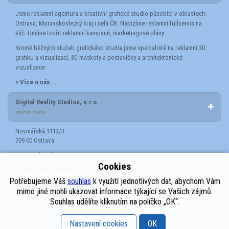
Jsme reklamní agentura a kreativní grafické studio působící v oblastech:
Ostrava, Moravskoslezký kraj i celá ČR. Nabizíme reklamní fullservis na
klíč. Umíme tvořit reklamní kampaně, marketingové plány.
Kromě běžných služeb grafického studia jsme specialisté na reklamní 3D
grafiku a vizualizaci, 3D maskoty a postavičky a architektonické
vizualizace.
> Více o nás...
Digital Reality Studios, s.r.o.
creative studio
Novinářská 1113/3
709 00 Ostrava
e-mail:
info@drs.cz
Cookies
> Kompletní kontakty...
Potřebujeme Váš
souhlas
k využití jednotlivých dat, abychom Vám
Zásady ochrany osobních údajů
mimo jiné mohli ukazovat informace týkající se Vašich zájmů.
Informace o mimosoudním řešení
Souhlas udělíte kliknutím na políčko „OK“.
Nastavení cookies
Nastavení cookies
OK