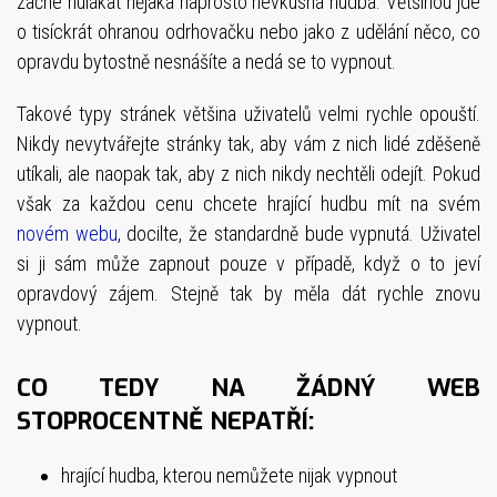
začne hulákat nějaká naprosto nevkusná hudba. Většinou jde
o tisíckrát ohranou odrhovačku nebo jako z udělání něco, co
opravdu bytostně nesnášíte a nedá se to vypnout.
Takové typy stránek většina uživatelů velmi rychle opouští.
Nikdy nevytvářejte stránky tak, aby vám z nich lidé zděšeně
utíkali, ale naopak tak, aby z nich nikdy nechtěli odejít. Pokud
však za každou cenu chcete hrající hudbu mít na svém
novém webu
, docilte, že standardně bude vypnutá. Uživatel
si ji sám může zapnout pouze v případě, když o to jeví
opravdový zájem. Stejně tak by měla dát rychle znovu
vypnout.
CO TEDY NA ŽÁDNÝ WEB
STOPROCENTNĚ NEPATŘÍ:
hrající hudba, kterou nemůžete nijak vypnout