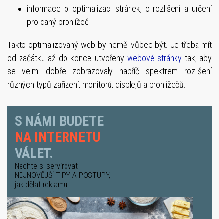
informace o optimalizaci stránek, o rozlišení a určení
pro daný prohlížeč
Takto optimalizovaný web by neměl vůbec být. Je třeba mít
od začátku až do konce utvořeny
webové stránky
tak, aby
se velmi dobře zobrazovaly napříč spektrem rozlišení
různých typů zařízení, monitorů, displejů a prohlížečů.
S NÁMI BUDETE
NA INTERNETU
VÁLET.
Nechte si servírovat
NEJNOVĚJŠÍ TIPY A POSTUPY
,
jak dělat reklamu.