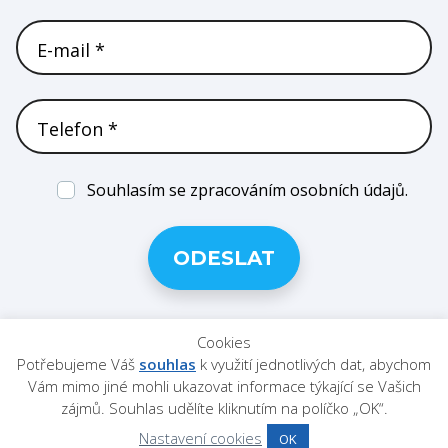
E-mail *
Telefon *
Souhlasím se zpracováním osobních údajů.
Cookies
Potřebujeme Váš
souhlas
k využití jednotlivých dat, abychom
Vám mimo jiné mohli ukazovat informace týkající se Vašich
zájmů. Souhlas udělíte kliknutím na políčko „OK“.
Digital Reality Studios, s.r.o.
Objednávky a dotazy: Ing. Marek Dužyk – Tel.: 603 757 092 E-
Nastavení cookies
OK